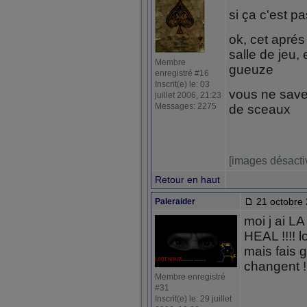
si ça c'est pa
ok, cet aprés 
salle de jeu, 
Membre
gueuze
enregistré #16
Inscrit(e) le: 03
vous ne save
juillet 2006, 21:23
Messages: 2275
de sceaux
[images désacti
Retour en haut
21 octobre 
Paleraider
moi j ai LA
HEAL !!!! lo
mais fais g
changent !
Membre enregistré
#31
Inscrit(e) le: 29 juillet