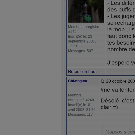
- Les diff
des buffs 
- Les juge
se rechar
Membre enregistré
le mob , il
#149
faut donc 
Inscrit(e) le: 23
septembre 2007,
tes besoin
12:31
nombre de 
Messages: 507
J'espere v
Retour en haut
20 octobre 200
Chiwingum
/me va tenter
Membre
Désolé, c'est 
enregistré #248
Inscrit(e) le: 01
clair =)
avril 2008, 21:26
Messages: 117
Mopsos a écri