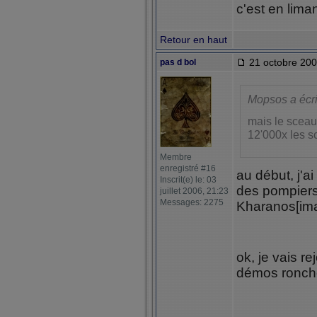
c'est en limant
Retour en haut
21 octobre 200
pas d bol
Mopsos a écri
mais le sceau r
12'000x les sc
Membre
enregistré #16
au début, j'a
Inscrit(e) le: 03
des pompiers
juillet 2006, 21:23
Messages: 2275
Kharanos[ima
ok, je vais r
démos ronch