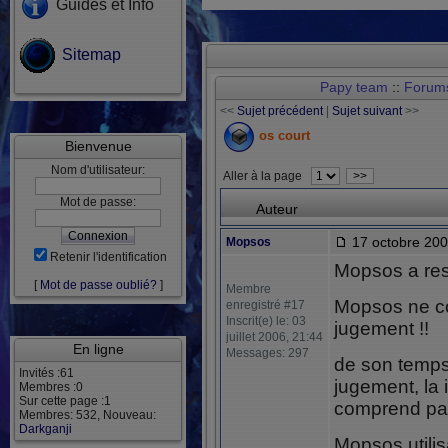
Guides et Info
Sitemap
Papy team
::
Forum
<<
Sujet précédent
|
Sujet suivant
>>
os court
Bienvenue
Nom d'utilisateur:
Aller à la page
>>
Mot de passe:
Auteur
17 octobre 200
Mopsos
Retenir l'identification
Mopsos a resp
[
Mot de passe oublié?
]
Membre
Mopsos ne co
enregistré #17
Inscrit(e) le: 03
jugement !!
juillet 2006, 21:44
En ligne
Messages: 297
de son temps
Invités :61
jugement, la il
Membres :0
Sur cette page :1
comprend pas
Membres: 532, Nouveau:
Darkganji
Mopsos utilis