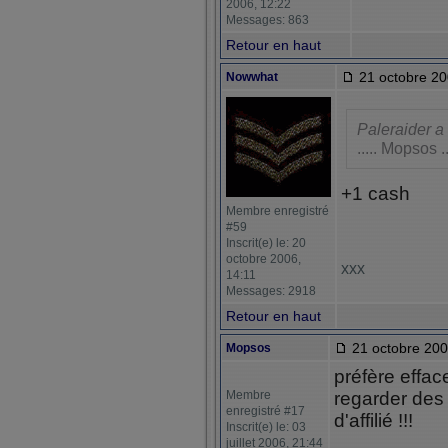
2006, 12:22
Messages: 863
Retour en haut
21 octobre 20
Nowwhat
Paleraider a 
..... Mopsos ..
+1 cash
Membre enregistré
#59
Inscrit(e) le: 20
octobre 2006,
xxx
14:11
Messages: 2918
Retour en haut
21 octobre 200
Mopsos
préfère effa
Membre
regarder des 
enregistré #17
d'affilié !!!
Inscrit(e) le: 03
juillet 2006, 21:44