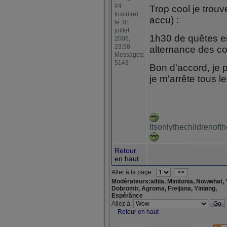
#4
Trop cool je trou
Inscrit(e)
accu) :
le: 01
juillet
1h30 de quêtes en
2006,
23:58
alternance des c
Messages:
5143
Bon d'accord, je 
je m'arrête tous 
Itsonlythechildrenof
Retour
en haut
Aller à la page
>>
Modérateurs:aihla, Minitonia, Nowwhat, 
Dobromir, Agroma, Freijana, Yinløng,
Espérãnce
Allez à:
Retour en haut