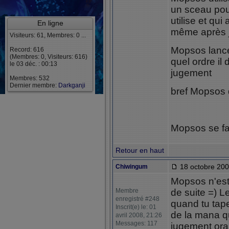
un sceau pour
utilise et qui
En ligne
même après j
Visiteurs: 61, Membres: 0 ...
Mopsos lance
Record: 616
(Membres: 0, Visiteurs: 616)
quel ordre il
le 03 déc. : 00:13
jugement
Membres: 532
Dernier membre:
Darkganji
bref Mopsos 
Mopsos se fai
Retour en haut
18 octobre 200
Chiwingum
Mopsos n'est
Membre
de suite =) L
enregistré #248
quand tu tape
Inscrit(e) le: 01
de la mana q
avril 2008, 21:26
Messages: 117
jugement ora