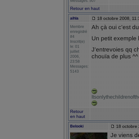
Messages: 507
Retour en haut
18 octobre 2008, 11:
aihla
Ah çà oui c'est du
Membre
enregistré
#4
Un petit exemple 
Inscrit(e)
le: 01
J'entrevoies qq ch
juillet
chouïa de plus ^^
2006,
23:58
Messages:
5143
Itsonlythechildrenof
Retour
en haut
18 octobre 
Belooki
Je viens de