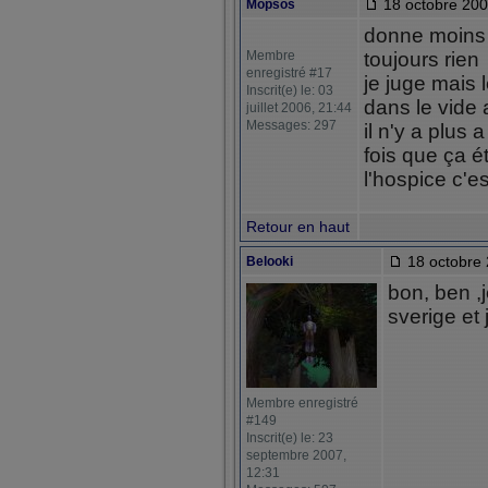
18 octobre 200
Mopsos
donne moins 
Membre
toujours rien
enregistré #17
je juge mais l
Inscrit(e) le: 03
dans le vide 
juillet 2006, 21:44
Messages: 297
il n'y a plus
fois que ça ét
l'hospice c'es
Retour en haut
18 octobre 
Belooki
bon, ben ,j
sverige et 
Membre enregistré
#149
Inscrit(e) le: 23
septembre 2007,
12:31