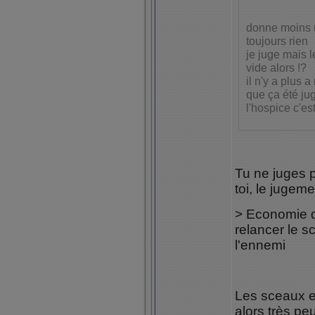
donne moins u
toujours rien
je juge mais l
vide alors !?
il n'y a plus 
que ça été jug
l'hospice c'est
Tu ne juges p
toi, le juge
> Economie d
relancer le s
l'ennemi
Les sceaux et
alors très pe