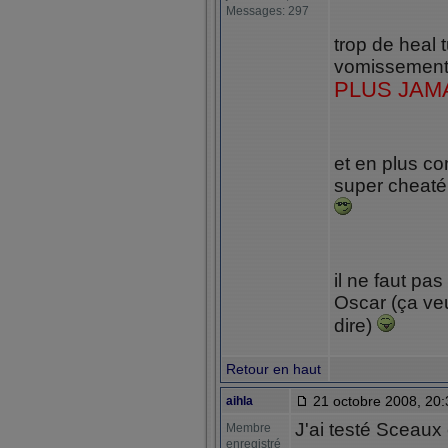
Messages: 297
trop de heal t
vomissement d
PLUS JAM
et en plus co
super cheaté 
il ne faut pa
Oscar (ça veu
dire)
Retour en haut
21 octobre 2008, 20:
aihla
J'ai testé Sceaux 
Membre
enregistré