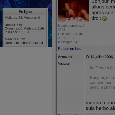
Bonjour, m
allons cer
En ligne
apres conc
droit
Visiteurs: 64, Membres: 0 ...
Record: 616
Membre enregistré
(Membres: 0, Visiteurs: 616)
#395
le 03 déc. : 00:13
Inscrit(e) le: 30 juin
2006, 22:17
Membres: 532
Messages: 546
Dernier membre:
Darkganji
Retour en haut
14 juillet 2006,
Anonyme
Visiteur
helfiterre a écr
Bonjour, merci
certainement 
avec le chef e
menbre conn
suis herbo al