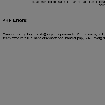
ou après inscription sur le site, par message dans le f
Vous
PHP Errors:
Warning: array_key_exists() expects parameter 2 to be array, null 
team.fr/forum/e107_handlers/shortcode_handler.php(174) : eval()'