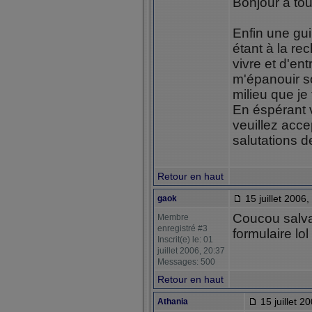
Bonjour à tou
Enfin une gui
étant à la re
vivre et d'en
m'épanouir s
milieu que je
En éspérant 
veuillez acc
salutations 
Retour en haut
15 juillet 2006,
gaok
Coucou salvat
Membre
enregistré #3
formulaire lol
Inscrit(e) le: 01
juillet 2006, 20:37
Messages: 500
Retour en haut
15 juillet 2
Athania