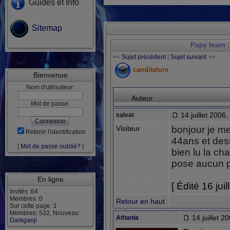
Guides et Info
Sitemap
Papy team
:
<<
Sujet précédent
|
Sujet suivant
>>
canditature
Bienvenue
Nom d'utilisateur:
Auteur
Mot de passe:
14 juillet 2006,
salvat
Visiteur
bonjour je m
Retenir l'identification
44ans et desir
[
Mot de passe oublié?
]
bien lu la cha
pose aucun 
En ligne
[ Édité 16 jui
Invités :64
Membres :0
Retour en haut
Sur cette page :1
Membres: 532, Nouveau:
14 juillet 2
Athania
Darkganji