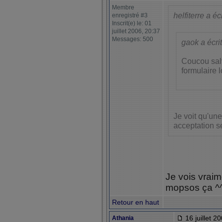
Membre
helfiterre a écr
enregistré #3
Inscrit(e) le: 01
juillet 2006, 20:37
Messages: 500
gaok a écrit
Coucou salv
formulaire l
Je voit qu'une
acceptation s
Je vois vraim
mopsos ça ^
Retour en haut
16 juillet 2
Athania