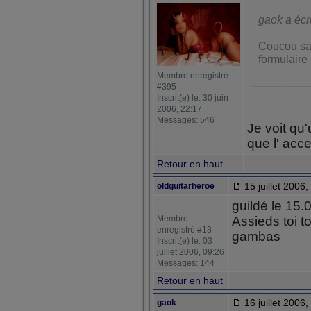
gaok a écri
Coucou sal
formulaire 
Membre enregistré
#395
Inscrit(e) le: 30 juin
2006, 22:17
Messages: 546
Je voit qu'
que l' acc
Retour en haut
15 juillet 2006,
oldguitarheroe
guildé le 15.
Membre
Assieds toi t
enregistré #13
gambas
Inscrit(e) le: 03
juillet 2006, 09:26
Messages: 144
Retour en haut
16 juillet 2006,
gaok