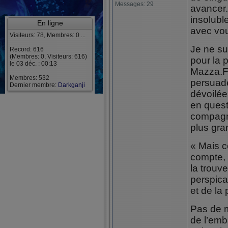
Messages: 29
avancer.
insolubl
En ligne
avec vou
Visiteurs: 78, Membres: 0 ...
Je ne su
Record: 616
(Membres: 0, Visiteurs: 616)
pour la 
le 03 déc. : 00:13
Mazza.F.
Membres: 532
persuadé
Dernier membre:
Darkganji
dévoilée
en quest
compagno
plus gra
« Mais c
compte,
la trouve
perspicac
et de la
Pas de m
de l’emb