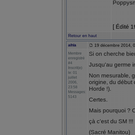
Poppysm
[ Édité 
Retour en haut
19 décembre 2014, 0
aihla
Si on cherche bie
Membre
enregistré
#4
Jusqu'au germe ini
Inscrit(e)
le: 01
Non mesurable, guè
juillet
origine, du début 
2006,
23:58
Horde !).
Messages:
5143
Certes.
Mais pourquoi ? 
çà c'est du SM !!!
(Sacré Manitou)