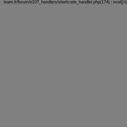
team.fr/forum/e107_handlers/shortcode_handler.php(174) : eval()'