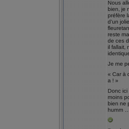
Nous all
bien, je 
préfère 
d’un joli
fleureta
reste ma
de ces d
il fallai
identiqu
Je me per
« Car à c
a ! »
Donc ici 
moins po
bien ne p
humm … v