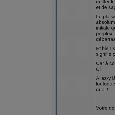
quitter 
et de sa
Le plais
absolume
initiale 
perplexi
débarra
Et bien 
signifie 
Car à con
a !
Allez-y l
loufoque
quoi !
Votre d