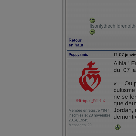
Itsonlythechildrenof
Retour
en haut
07 janvie
Poppysmic
Aihla ! 
du 07 ja
« ... Ou 
cultisme
ne se fer
que deux
Jordan, e
Membre enregistré #847
Inscrit(e) le: 28 novembre
démontré
2014, 19:45
Messages: 29