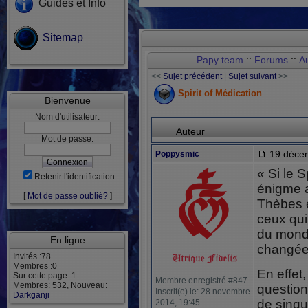
Guides et Info
Sitemap
Papy team
::
Forums
::
Au
<<
Sujet précédent
|
Sujet suivant
>>
Spirit of Médication
Bienvenue
Nom d'utilisateur:
Auteur
Mot de passe:
19 décem
Poppysmic
« Si le 
Retenir l'identification
énigme 
[
Mot de passe oublié?
]
Thèbes e
ceux qui
du monde
En ligne
changée
Invités :78
Membres :0
En effet
Sur cette page :1
Membre enregistré #847
Membres: 532, Nouveau:
question
Inscrit(e) le: 28 novembre
Darkganji
de singu
2014, 19:45