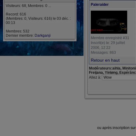
Paleraider
Visiteurs: 68, Membres: 0 ...
Record: 616
(Membres: 0, Visiteurs: 616) le 03 déc. :
00:13
Membres: 532
Dernier membre:
Darkganji
Membre enregistré #31
Inscrit(e) le: 29 juillet
2006, 12:22
Messages: 863
Retour en haut
Modérateurs:aihla, Miniton
Freijana, Yinløng, Espérãn
Allez à:
ou après inscription su