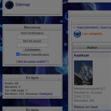
Sitemap
Bienvenue
<<
Sujet précédent
|
Sujet s
Nom d'utilisateur:
Les remparts
Mot de passe:
Auteur
Retenir l'identification
KaahKaah
[
Mot de passe oublié?
]
En ligne
Invités :68
Membres :0
Membre enregistré #27
Sur cette page :1
Inscrit(e) le: 18 juillet
Membres: 532, Nouveau:
Darkganji
2006, 17:22
Messages: 951
Retour en haut
En ligne