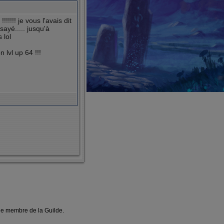
!!!!! je vous l'avais dit
ayé..... jusqu'à
 lol
 lvl up 64 !!!
une membre de la Guilde.