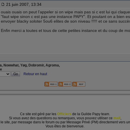
21 juin 2007, 13:34
ouais ouais on peut l'appeler si on wipe mais pas si c est lui qui claque !!
"faut wipe sinon c est pas une instance PAPY". Et poutant on a bien ess
envoyer blacky soloter 5ou6 elites de son niveau !!!!! et ce sans succès
Enfin merci a toutes et tous de cette petites instance et du coup de mon
ia, Nowwhat, Yøg, Dobromir, Agroma,
ce
Retour en haut
.
Ce site est géré par les
Officiers
de la Guilde Papy team.
Si vous avez des questions ou remarques, vous pouvez utiliser ce
mail
,
r le site, par message dans le forum ou par Message Privé (PM) directement vers 
Vous êtes de bienvenue.