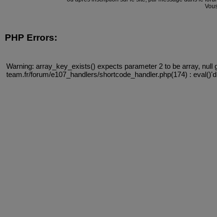
Vous
PHP Errors:
Warning: array_key_exists() expects parameter 2 to be array, null 
team.fr/forum/e107_handlers/shortcode_handler.php(174) : eval()'