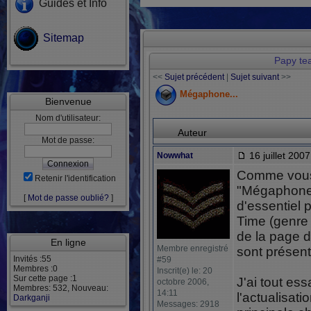
Guides et Info
Sitemap
Papy te
<<
Sujet précédent
|
Sujet suivant
>>
Mégaphone...
Bienvenue
Nom d'utilisateur:
Auteur
Mot de passe:
16 juillet 2007
Nowwhat
Comme vous 
Retenir l'identification
"Mégaphone
[
Mot de passe oublié?
]
d'essentiel 
Time (genre
de la page 
En ligne
Membre enregistré
sont présent.
Invités :55
#59
Membres :0
Inscrit(e) le: 20
Sur cette page :1
J'ai tout e
octobre 2006,
Membres: 532, Nouveau:
14:11
l'actualisat
Darkganji
Messages: 2918