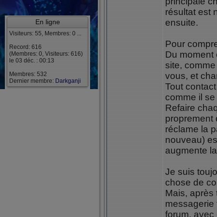
principale c
résultat est 
ensuite.
En ligne
Visiteurs: 55, Membres: 0 ...
Pour compre
Record: 616
Du moment q
(Membres: 0, Visiteurs: 616)
le 03 déc. : 00:13
site, comm
Membres: 532
vous, et cha
Dernier membre:
Darkganji
Tout contact
comme il se 
Refaire cha
proprement di
réclame la 
nouveau) est
augmente la 
Je suis touj
chose de co
Mais, après 
messagerie t
forum, avec 