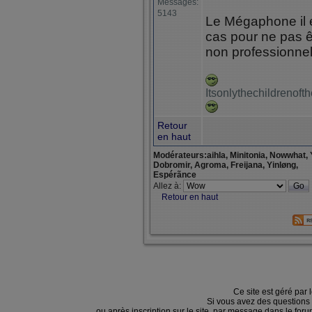
Messages:
5143
Le Mégaphone il es
cas pour ne pas êt
non professionne
Itsonlythechildrenof
Retour
en haut
Modérateurs:aihla, Minitonia, Nowwhat, 
Dobromir, Agroma, Freijana, Yinløng,
Espérãnce
Allez à:
Retour en haut
Ce site est géré par 
Si vous avez des questions
ou après inscription sur le site, par message dans le f