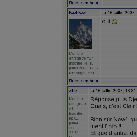
Retour en haut
16 juillet 2007,
KaahKaah
oui
Membre
enregistré #27
Inscrit(e) le: 18
juillet 2006, 17:22
Messages: 951
Retour en haut
16 juillet 2007, 18:31
aihla
Réponse plus Dje
Membre
enregistré
Ouais, c'est Clair !
#4
Inscrit(e)
le: 01
Bien sûr Now², que
juillet
tuent l'info !!
2006,
Et que diantre, d
23:58