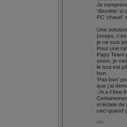
Je comprend 
‘discrète’ s
PC ‘chaud’ 
Une solution
(ooops, c’es
je ne suis p
Pour une rais
Papy Team po
sinon, je va
le tout est p
bon.
‘Pas bon’ po
que j’ai dem
::/n.e.f.free
Certainement
m’éclate de f
ceci quand ç
xxx