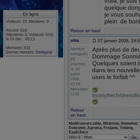
voila, je suis
quelque dong
je vous souh
En ligne
plein de bon
Visiteurs: 33, Membres: 0 ...
Record: 616
Retour en haut
(Membres: 0, Visiteurs: 616)
le 03 déc. : 00:13
07 janvier 2008, 19:
aihla
Membres: 532
Après plus de deux
Membre
Dernier membre:
Darkganji
enregistré
Dommage Sonnia, 
#4
Quelques soient t
Inscrit(e)
le: 01
dans tes nouvelle
juillet
uses le forfait ^^
2006,
23:58
Messages:
5143
Itsonlythechildrenof
Retour
en haut
Modérateurs:aihla, Minitonia, Nowwhat, 
Dobromir, Agroma, Freijana, Yinløng,
Espérãnce
Allez à: