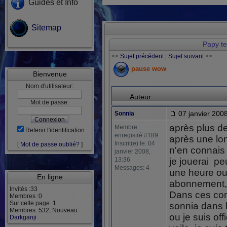
Guides et Info
Sitemap
Papy t
<<
Sujet précédent
|
Sujet suivant
>>
pause wow
Bienvenue
Nom d'utilisateur:
Auteur
Mot de passe:
07 janvier 2008
Sonnia
après plus d
Membre
Retenir l'identification
enregistré #189
après une lon
Inscrit(e) le: 04
[
Mot de passe oublié?
]
n'en connais
janvier 2008,
13:36
je jouerai p
Messages: 4
une heure ou
En ligne
abonnement,m
Invités :33
Dans ces con
Membres :0
Sur cette page :1
sonnia dans l
Membres: 532, Nouveau:
ou je suis offi
Darkganji