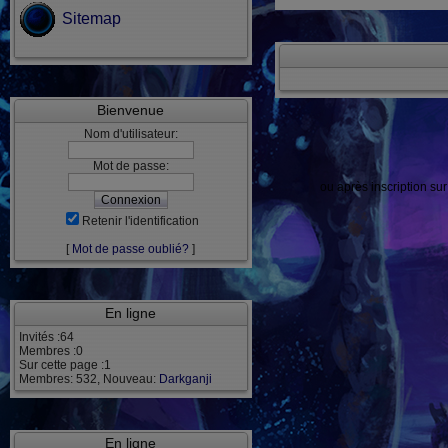
Sitemap
Bienvenue
Nom d'utilisateur:
Mot de passe:
ou après inscription su
Retenir l'identification
[
Mot de passe oublié?
]
En ligne
Invités :64
Membres :0
Sur cette page :1
Membres: 532, Nouveau:
Darkganji
En ligne