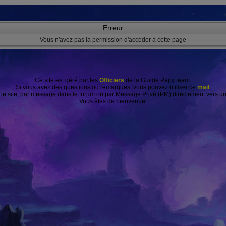
Erreur
Vous n'avez pas la permission d'accéder à cette page
Ce site est géré par les
Officiers
de la Guilde Papy team.
Si vous avez des questions ou remarques, vous pouvez utiliser ce
mail
,
r le site, par message dans le forum ou par Message Privé (PM) directement vers 
Vous êtes de bienvenue.